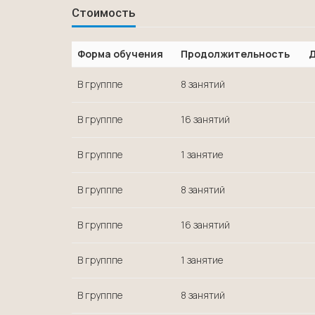
Стоимость
Форма обучения
Продолжительность
Д
В групппе
8 занятий
В групппе
16 занятий
В групппе
1 занятие
В групппе
8 занятий
В групппе
16 занятий
В групппе
1 занятие
В групппе
8 занятий