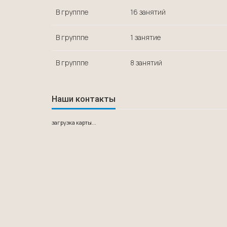
В групппе
16 занятий
В групппе
1 занятие
В групппе
8 занятий
Наши контакты
загрузка карты...