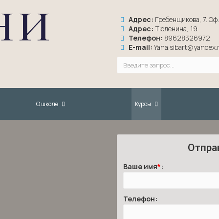
Адрес:
Гребенщикова, 7. Оф. 
Адрес:
Тюленина, 19
Телефон:
89628326972
E-mail:
Yana.sibart@yandex.
О школе
Курсы
Отпра
Ваше имя
*
:
Телефон: