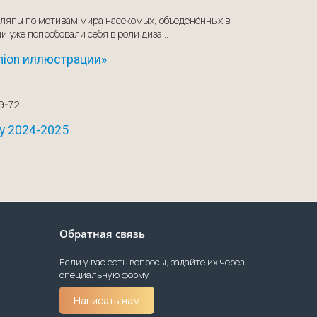
шляпы по мотивам мира насекомых, объеденённых в
и уже попробовали себя в роли диза...
hion иллюстрации»
69-72
ду 2024-2025
Обратная связь
Если у вас есть вопросы, задайте их через
специальную форму
Написать нам