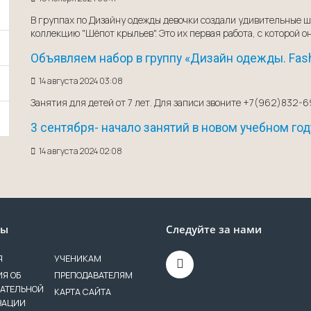
В группах по Дизайну одежды девочки создали удивительные 
коллекцию "Шёпот крыльев". Это их первая работа, с которой он
Объявляем набор в группу «Дизайн одежды. Fas
14 августа 2024 03:08
Занятия для детей от 7 лет. Для записи звоните +7(962)832-
3 сентября- начало занятий в новом учебном го
14 августа 2024 02:08
лы
Следуйте за нами
Я
УЧЕНИКАМ
Я ОБ
ПРЕПОДАВАТЕЛЯМ
ВАТЕЛЬНОЙ
КАРТА САЙТА
ЗАЦИИ