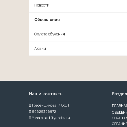
Новости
Объявления
Оплата обучения
Акции
Наши контакты
Разде
Гребенщикова, 7. Оф. 1.
ГЛАВНА
89628326972
СВЕДЕНИ
Yana.sibart@yandex.ru
ОБРАЗО
ОРГАНИ