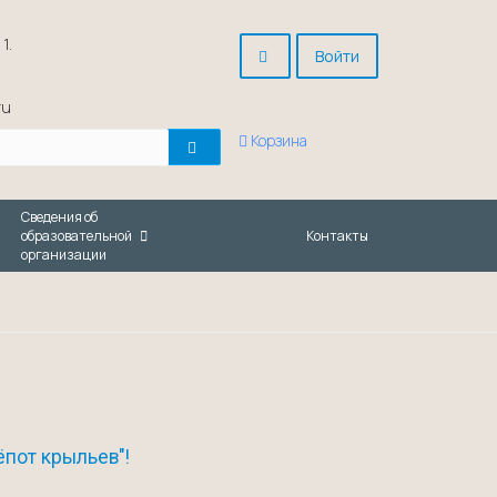
1.
Войти
ru
Корзина
Сведения об
образовательной
Контакты
организации
пот крыльев"!