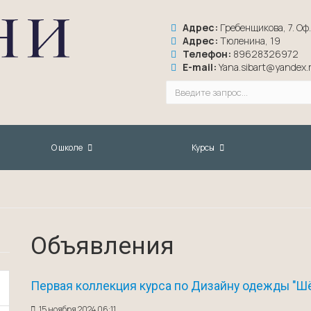
Адрес:
Гребенщикова, 7. Оф. 
Адрес:
Тюленина, 19
Телефон:
89628326972
E-mail:
Yana.sibart@yandex.
О школе
Курсы
Объявления
Первая коллекция курса по Дизайну одежды "Шё
15 ноября 2024 06:11