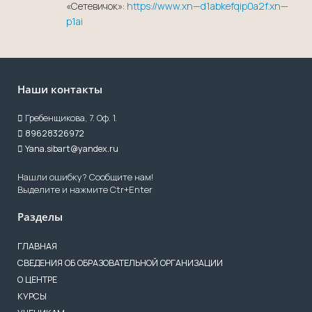
«Сетевичок»:
https://www.xn—d1abkefqip0a2f.xn—
p1ai
Наши контакты
Гребенщикова, 7. Оф. 1.
89628326972
Yana.sibart@yandex.ru
Нашли ошибку? Сообщите нам!
Выделите и нажмите Ctr+Enter
Разделы
ГЛАВНАЯ
СВЕДЕНИЯ ОБ ОБРАЗОВАТЕЛЬНОЙ ОРГАНИЗАЦИИ
О ЦЕНТРЕ
КУРСЫ